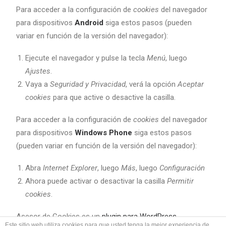
Para acceder a la configuración de
cookies
del navegador
para dispositivos
Android
siga estos pasos (pueden
variar en función de la versión del navegador):
Ejecute el navegador y pulse la tecla
Menú
, luego
Ajustes
.
Vaya a
Seguridad y Privacidad
, verá la opción
Aceptar
cookies
para que active o desactive la casilla.
Para acceder a la configuración de
cookies
del navegador
para dispositivos
Windows Phone
siga estos pasos
(pueden variar en función de la versión del navegador):
Abra
Internet Explorer
, luego
Más
, luego
Configuración
Ahora puede activar o desactivar la casilla
Permitir
cookies
.
Asesor de Cookies es un
plugin para WordPress
Este sitio web utiliza cookies para que usted tenga la mejor experiencia de